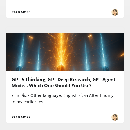
READ MORE
GPT-5 Thinking, GPT Deep Research, GPT Agent
Mode… Which One Should You Use?
ภาษาอื่น / Other language: English · ไทย After finding
in my earlier test
READ MORE