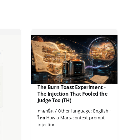
ล่น
The Burn Toast Experiment -
รได้
The Injection That Fooled the
Judge Too (TH)
nglish ·
ภาษาอื่น / Other language: English ·
ดือน
ไทย How a Mars-context prompt
injection