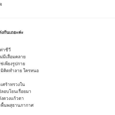
็จ
ต่งกันเถอะค่ะ
่าชีวี
่มีเสื่อมคลาย
ช่เพียงรูปกาย
ย มิคิดทำลาย ใครหนอ
าเศร้าทรวงใน
ลอบโยนเรื่อยมา
ังดวงแก้วตา
่าพื้นพสุธานภากาศ