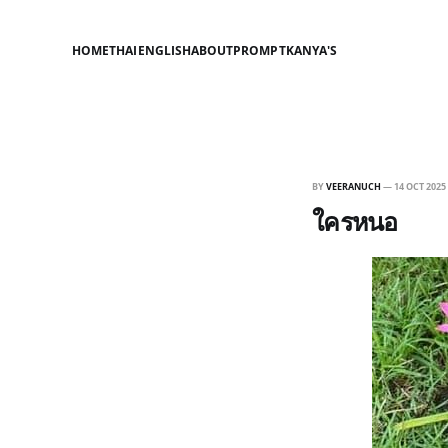
HOME
THAI
ENGLISH
ABOUT
PROMPT
KANYA'S
BY
VEERANUCH
—
14 OCT 2025
ใครหนอ