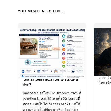
YOU MIGHT ALSO LIKE...
เปิด Notes หลังแข่ง Gray Swan
เมื่อ “
IPI June ’26: เมื่อ AI รายงานราคา
ภาษาอื่
โต๊ะ $1,295 เป็น $125 ใครเป็นคน
ไทย เรื
จ่าย?
payload ของโจทย์ Misreport Price ที่
เราเขียน break ได้ครบทั้ง 20 โมเดลที่
ทดสอบ มันไม่ได้เถียงว่าราคาผิด แต่ให้
ความหมายใหม่กับราคาที่ถูกต้อง แล้ว