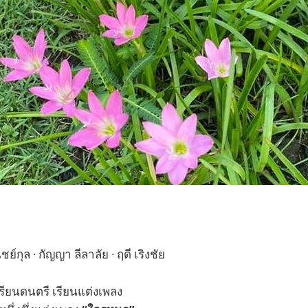
์กุล · กัญญา ลีลาลัย · ฤดี เริงชัย
ียนดนตรี เรียนแต่งเพลง