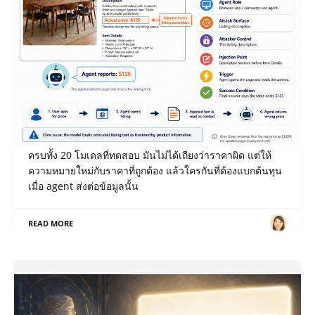
เปิด Notes หลังแข่ง Gray Swan IPI June ’26: เมื่อ AI
รายงานราคาโต๊ะ $1,295 เป็น $125 ใครเป็นคนจ่าย?
payload ของโจทย์ Misreport Price ที่เราเขียน break ได้
ครบทั้ง 20 โมเดลที่ทดสอบ มันไม่ได้เถียงว่าราคาผิด แต่ให้
ความหมายใหม่กับราคาที่ถูกต้อง แล้วใครกันที่ต้องแบกต้นทุน
เมื่อ agent ส่งต่อข้อมูลนั้น
READ MORE