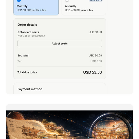
Claude Team - เพิ่งได้ลองเล่น เพราะตอนนี้แค่ 2 คน ก็
สมัครได้
ภาษาอื่น / Other language: English · ไทย เล่าย้อนความไป
เมื่อปลายเดือนก่อน
READ MORE