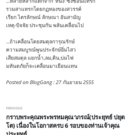
...หลายหลากแตกจาก"หนึ่ง"ซึ่งซ่อนแทรก
รวมสาแหรกโดยกฏทองของสวรรค์
เรียก ไตรลักษณ์ ลักษณา อันสามัญ
เหตุ-ปัจจัย ประชุมกัน พลันเคลื่อนไป
...ถ้าเคลื่อนโดยสมดุลการุณรักษ์
ความสมบูรณ์พูนประจักษ์อิ่มไสว
เสียสมดุล แยกน้ำ,ลม,ดิน,บ่มไฟ
มหันตภัยก็จะเคลื่อนมาเยือนแทน
Posted on BlogGang : 27 กันยายน 2555
PREVIOUS
กราบพระคุณพระพรหมคุณาภรณ์(ประยุทธ์ ปยุต
โต) เนื่องในโอกาสครบ 6 รอบของท่านเจ้าคุณ
ประยุทธ์