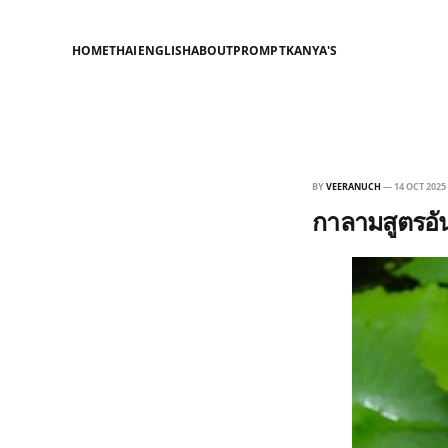
HOME
THAI
ENGLISH
ABOUT
PROMPT
KANYA'S
BY
VEERANUCH
—
14 OCT 2025
กาลามสูตรอั