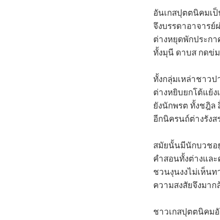
อันเกสปุตตนิคมเป
จึงบรรดาอาจารย์ผ่
ต่างหยุดพักประกา
ทั้งมุนี ดาบส กดข่
ทั้งกลุ่มเหล่าชาว
ต่างหยิบยกโต้แย้งแ
ยังนักพรต ทั้งชฎิล สิ
อีกนิครนถ์ต่างรัง
สมัยนั้นมีนักบวชอ
คำสอนทั้งต่างแล
ชวนงุนงงไม่เห็นท
ความสงสัยจึงมากล
ชาวเกสปุตตนิคมอ