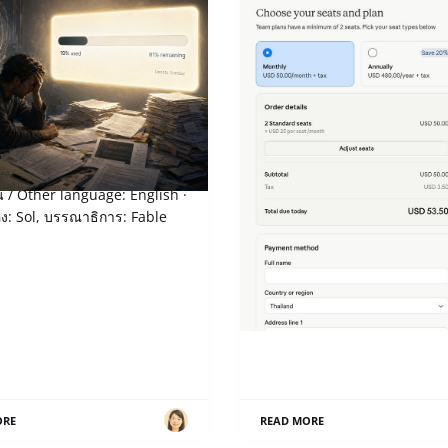
สิทธิ” กลายเป็น “หน้าที่”
Claude Team - เพิ่งได้ลองเ
เพราะตอนนี้แค่ 2 คน ก็สมัค
น / Other language: English ·
ภาษาอื่น / Other language: E
่อง: Sol, บรรณาธิการ: Fable
ไทย เล่าย้อนความไปเมื่อปลายเ
ก่อน
ORE
READ MORE