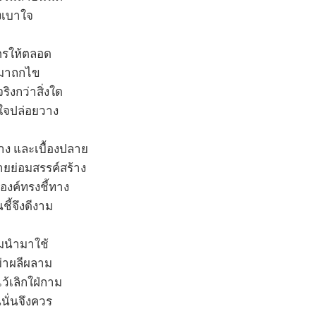
ึ่งเบาใจ
ูตรให้ตลอด
ฎกมาถกไข
ิงกว่าสิ่งใด
ใจปล่อยวาง
กลาง และเบื้องปลาย
ายย่อมสรรค์สร้าง
งค์ทรงชี้ทาง
ชี้จึงดีงาม
มนำมาใช้
ย่าผลีผลาม
ว้เลิกใฝ่กาม
นนั่นจึงควร