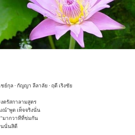
์กุล · กัญญา ลีลาลัย · ฤดี เริงชัย
์ทรงตรัสกาลามสูตร
"พูด เท็จจริงนั่น
มากวาทีที่ข่มกัน
นั่นสิดี