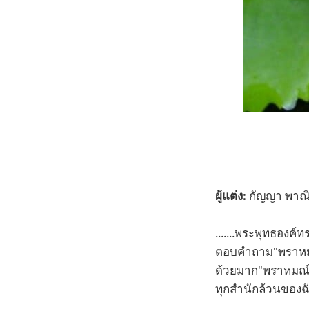
ผู้แต่ง:
กัญญา พาณิชย
.......พระพุทธองค
ตอบคำถาม"พราหมณ์
ด้วยมาก"พราหมณ์"
ทุกสำนักล้วนของฉัน