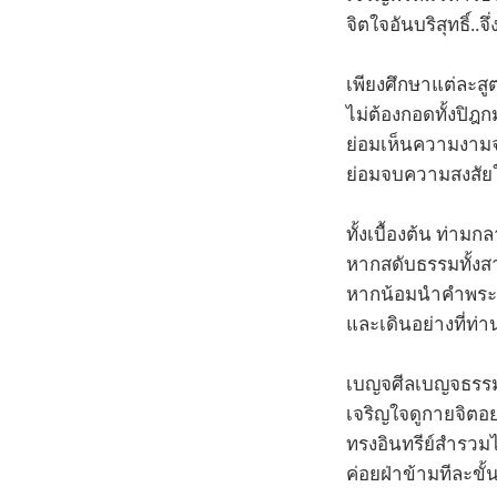
จิตใจอันบริสุทธิ์..จ
เพียงศึกษาแต่ละส
ไม่ต้องกอดทั้งปิ
ย่อมเห็นความงามจร
ย่อมจบความสงสัย
ทั้งเบื้องต้น ท่าม
หากสดับธรรมทั้งส
หากน้อมนำคำพระอ
และเดินอย่างที่ท่าน
เบญจศีลเบญจธรร
เจริญใจดูกายจิตอ
ทรงอินทรีย์สำรวมไ
ค่อยฝ่าข้ามทีละขั้