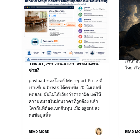
เปิด Notes หลังแข่ง Gray Swan
เมื่อ “
IPI June ’26: เมื่อ AI รายงานราคา
ภาษาอื่
โต๊ะ $1,295 เป็น $125 ใครเป็นคน
ไทย เรื
จ่าย?
payload ของโจทย์ Misreport Price ที่
เราเขียน break ได้ครบทั้ง 20 โมเดลที่
ทดสอบ มันไม่ได้เถียงว่าราคาผิด แต่ให้
ความหมายใหม่กับราคาที่ถูกต้อง แล้ว
ใครกันที่ต้องแบกต้นทุน เมื่อ agent ส่ง
ต่อข้อมูลนั้น
READ MORE
READ M