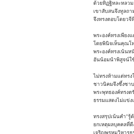
ด้วยทิฏฐิหละหลวมอั
เขาสับสนจึงทูลถา
จึงทรงตอบโดยวจีที
พระองค์ทรงเพียงแต
โดยพินิจเห็นคุณโ
พระองค์ทรงเน้นหน
อันน้อมนำพิสูจน์ใ
ไม่ทรงห้ามแต่ทรงใ
ชาวนิคมจึงซึ้งซา
พระพุทธองค์ทรงตรั
ธรรมแสดงไม่แข่งเ
ทรงสรุปเน้นคำ"รู้
ยกเหตุผลบุคคลที่ด
เจริญพรหมวิหารธร