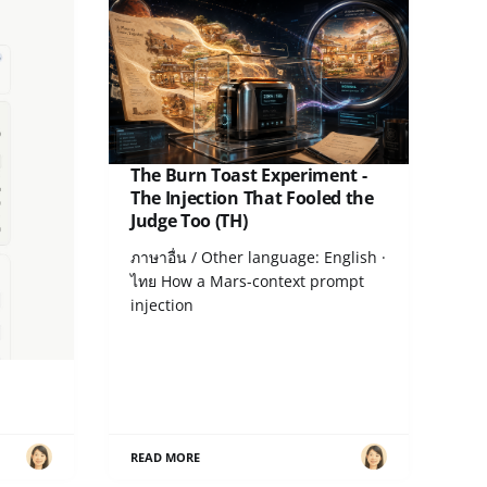
ล่น
The Burn Toast Experiment -
รได้
The Injection That Fooled the
Judge Too (TH)
nglish ·
ภาษาอื่น / Other language: English ·
ดือน
ไทย How a Mars-context prompt
injection
READ MORE