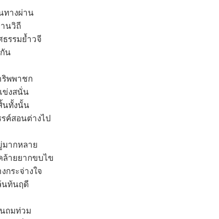
็นทางผ่าน
านวิถี
ศธรรมย้ำวจี
มกัน
ปาริพพาชก
ข่งสนั่น
้นทั้งนั้น
สรรค์สอนต่างไป
ยู่มากหลาย
ะคล้ายยากขบไข
างกระจ่างใจ
้นท้นฤดี
ันถมท่วม