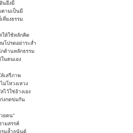
นอึงมี่
มตามเป็นมี
่เที่ยงธรรม
่ให้ใช้หลักคิด
ทษโปรดอย่าระส่ำ
ักด้านหลักธรรม
ช้ในตนเอง
ห้เสรีภาพ
บไม่โหวงเหวง
สไว้ใช่อ้างเอง
ก่งกดข่มกัน
ด้วยตน"
ีงามสรรค์
รมล้ำอนันต์