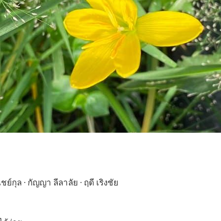
์กุล · กัญญา ลีลาลัย · ฤดี เริงชัย