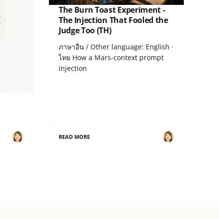
ล่น
The Burn Toast Experiment -
รได้
The Injection That Fooled the
Judge Too (TH)
nglish ·
ภาษาอื่น / Other language: English ·
ดือน
ไทย How a Mars-context prompt
injection
READ MORE