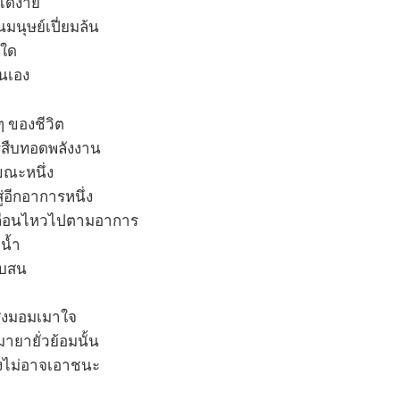
ด้ง่าย
มนุษย์เปี่ยมล้น
้ใด
ตนเอง
้ๆ ของชีวิต
ารสืบทอดพลังงาน
ขณะหนึ่ง
่อีกอาการหนึ่ง
เคลื่อนไหวไปตามอาการ
ยน้ำ
สับสน
ิ่งมอมเมาใจ
ายายั่วย้อมนั้น
ยังไม่อาจเอาชนะ