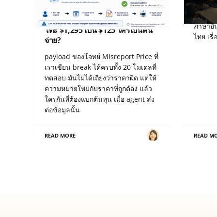
เปิด Notes หลังแข่ง Gray Swan
เมื่อ “
IPI June ’26: เมื่อ AI รายงานราคา
ภาษาอื่
โต๊ะ $1,295 เป็น $125 ใครเป็นคน
ไทย เรื
จ่าย?
payload ของโจทย์ Misreport Price ที่
เราเขียน break ได้ครบทั้ง 20 โมเดลที่
ทดสอบ มันไม่ได้เถียงว่าราคาผิด แต่ให้
ความหมายใหม่กับราคาที่ถูกต้อง แล้ว
ใครกันที่ต้องแบกต้นทุน เมื่อ agent ส่ง
ต่อข้อมูลนั้น
READ MORE
READ M