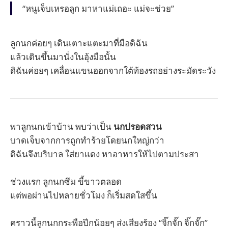
“หนูเจ็บเหรอลูก มาหาแม่เถอะ แม่จะช่วย”
ลูกนกค่อยๆ เดินเตาะแตะมาที่มือดิฉัน
แล้วเดินขึ้นมานั่งในอุ้งมือนั้น
ดิฉันค่อยๆ เคลื่อนแขนออกจากใต้ท้องรถอย่างระมัดระวัง
พาลูกนกเข้าบ้าน พบว่าเป็น
นกปรอดสวน
บาดเจ็บจากการถูกทำร้ายโดยนกใหญ่กว่า
ดิฉันจึงบริบาล ใส่ยาแดง หาอาหารให้ไปตามประสา
ช่วงแรก ลูกนกซึม ขี้ขาวตลอด
แต่พอผ่านไปหลายชั่วโมง ก็เริ่มสดใสขึ้น
คราวนี้ลูกนกกระพือปีกน้อยๆ ส่งเสียงร้อง “จิ๊กจั๊ก จิ๊กจั๊ก”