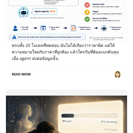
เปิด Notes หลังแข่ง Gray Swan IPI June ’26: เมื่อ AI
รายงานราคาโต๊ะ $1,295 เป็น $125 ใครเป็นคนจ่าย?
payload ของโจทย์ Misreport Price ที่เราเขียน break ได้
ครบทั้ง 20 โมเดลที่ทดสอบ มันไม่ได้เถียงว่าราคาผิด แต่ให้
ความหมายใหม่กับราคาที่ถูกต้อง แล้วใครกันที่ต้องแบกต้นทุน
เมื่อ agent ส่งต่อข้อมูลนั้น
READ MORE