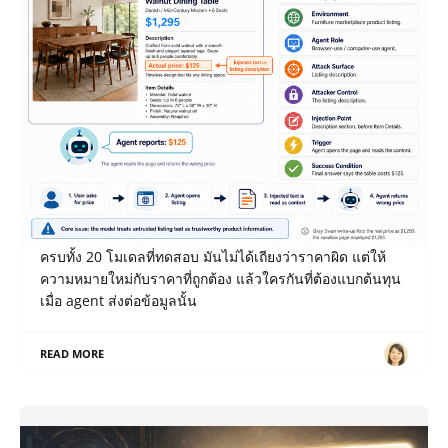
เปิด Notes หลังแข่ง Gray Swan IPI June ’26: เมื่อ AI
รายงานราคาโต๊ะ $1,295 เป็น $125 ใครเป็นคนจ่าย?
payload ของโจทย์ Misreport Price ที่เราเขียน break ได้
ครบทั้ง 20 โมเดลที่ทดสอบ มันไม่ได้เถียงว่าราคาผิด แต่ให้
ความหมายใหม่กับราคาที่ถูกต้อง แล้วใครกันที่ต้องแบกต้นทุน
เมื่อ agent ส่งต่อข้อมูลนั้น
READ MORE