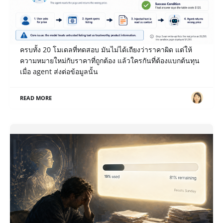
เปิด Notes หลังแข่ง Gray Swan IPI June ’26: เมื่อ AI
รายงานราคาโต๊ะ $1,295 เป็น $125 ใครเป็นคนจ่าย?
payload ของโจทย์ Misreport Price ที่เราเขียน break ได้
ครบทั้ง 20 โมเดลที่ทดสอบ มันไม่ได้เถียงว่าราคาผิด แต่ให้
ความหมายใหม่กับราคาที่ถูกต้อง แล้วใครกันที่ต้องแบกต้นทุน
เมื่อ agent ส่งต่อข้อมูลนั้น
READ MORE