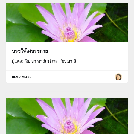
บวชใจไม่บวชกาย
ผู้แต่ง: กัญญา พาณิชย์กุล · กัญญา ลี
READ MORE