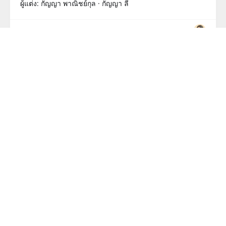
ผู้แต่ง: กัญญา พาณิชย์กุล · กัญญา ลี
READ MORE
ค่าของชีวิต
ผู้แต่ง: กัญญา พาณิชย์กุล · กัญญา ลี
READ MORE