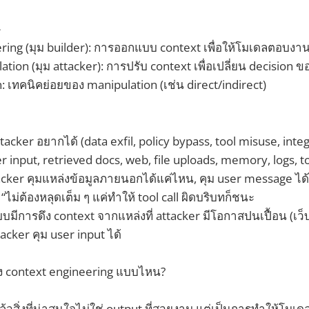

ring (มุม builder): การออกแบบ context เพื่อให้โมเดลตอบงา
tion (มุม attacker): การปรับ context เพื่อเปลี่ยน decision 
n: เทคนิคย่อยของ manipulation (เช่น direct/indirect)

attacker อยากได้ (data exfil, policy bypass, tool misuse, in
er input, retrieved docs, web, file uploads, memory, logs, t
ttacker คุมแหล่งข้อมูลภายนอกได้แค่ไหน, คุม user message ได
 “ไม่ต้องหลุดเต็ม ๆ แค่ทำให้ tool call ผิดบริบทก็ชนะ
บมีการดึง context จากแหล่งที่ attacker มีโอกาสปนเปื้อน (เว
acker คุม user input ได้
 context engineering แบบไหน?
้วสิ่งที่น่าสนใจไม่ใช่ output ที่สวยงาม แต่เป็นการทำให้โมเดลคำ