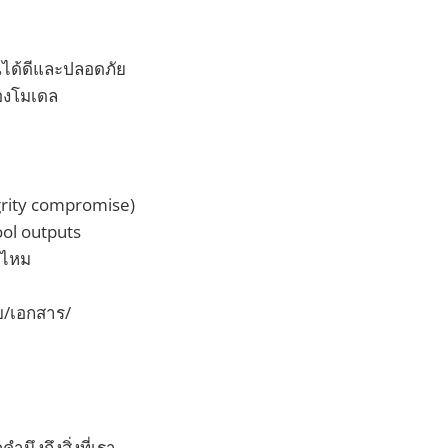
นได้ดีและปลอดภัย
ของโมเดล
tegrity compromise)
ool outputs
้ไหม
็บ/เอกสาร/
นึงถึงสิ่งที่เรา