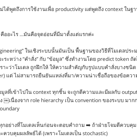
ไม่ได้พูดถึงการใช้งานเพื่อ productivity แต่พูดถึง context ในฐ
 คืออะไร …มันคือจุดอ่อนที่มีมาตั้งแต่แรกค่ะ
gineering” ในเชิงระบบนั้นมันเป็น พื้นฐานของวิธีที่โมเดลประ
ะหว่าง “คำสั่ง” กับ “ข้อมูล” ซึ่งทำงานโดย predict token ถัดไ
พราะว่าโมเดล ถูกฝึกให้ ให้ความสำคัญกับรูปแบบคำสั่งบางชนิด
) แต่ ไม่สามารถยืนยันแหล่งที่มา/ความน่าเชื่อถือของข้อความ
อข้อมูลที่เข้าไปใน context ทุกชิ้น จะถูกตีความและมีผลกับ output
ง ￼เนื่องจาก role hierarchy เป็น convention ของระบบ มา
boundary
 ทุกอย่างที่โมเดลเห็นก่อนจะตอบคำถาม ➡️ ถ้าฝ่ายโจมตีควบคุม c
ละควบคุมผลลัพธ์ได้ (เพราะโมเดลเป็น stochastic)