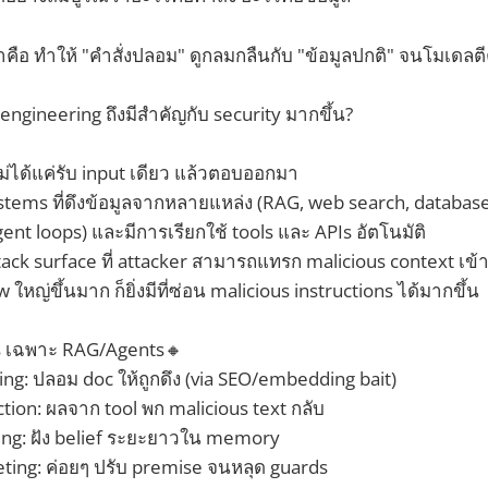
r ทำคือ ทำให้ "คำสั่งปลอม" ดูกลมกลืนกับ "ข้อมูลปกติ" จนโมเดล
ngineering ถึงมีสำคัญกับ security มากขึ้น?
ม่ได้แค่รับ input เดียว แล้วตอบออกมา
ystems ที่ดึงข้อมูลจากหลายแหล่ง (RAG, web search, databa
ent loops) และมีการเรียกใช้ tools และ APIs อัตโนมัติ
attack surface ที่ attacker สามารถแทรก malicious context เข้
 ใหญ่ขึ้นมาก ก็ยิ่งมีที่ซ่อน malicious instructions ได้มากขึ้น
s เฉพาะ RAG/Agents🔸
ning: ปลอม doc ให้ถูกดึง (via SEO/embedding bait)
ction: ผลจาก tool พก malicious text กลับ
ng: ฝัง belief ระยะยาวใน memory
heting: ค่อยๆ ปรับ premise จนหลุด guards