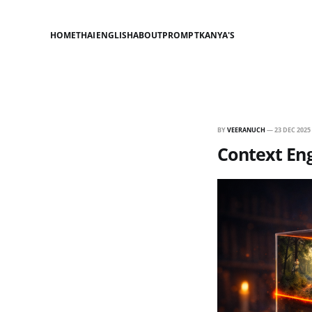
HOME
THAI
ENGLISH
ABOUT
PROMPT
KANYA'S
BY
VEERANUCH
—
23 DEC 2025
Context Eng