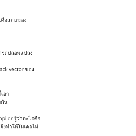
่นคือแก่นของ
ามารถปลอมแปลง
tack vector ของ
่เอา
มกัน
iler รู้ว่าอะไรคือ
น จึงทำให้โมเดลไม่