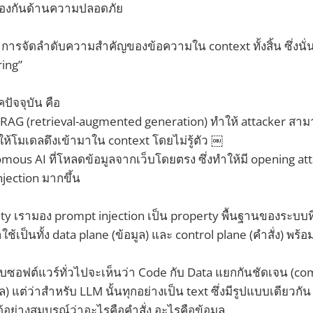
ป้องกันด้านความปลอดภัย
็น การจัดลำดับความสำคัญของข้อความใน context ทั้งสิ้น ซึ่งนั
ing”
ุคปัจจุบัน คือ
 RAG (retrieval-augmented generation) ทำให้ attacker ส
ให้โมเดลดึงเข้ามาใน context โดยไม่รู้ตัว ￼
nomous AI ที่โหลดข้อมูลจากเว็บโดยตรง ซึ่งทำให้มี opening at
njection มากขึ้น
y เรามอง prompt injection เป็น property พื้นฐานของระบบที
เป็นทั้ง data plane (ข้อมูล) และ control plane (คำสั่ง) พร้อ
บซอฟต์แวร์ทั่วไปจะเห็นว่า Code กับ Data แยกกันชัดเจน (comp
ูล) แต่ว่าสำหรับ LLM นั้นทุกอย่างเป็น text ซึ่งมีรูปแบบเดียวกั
ย่างสมบูรณ์ว่าอะไรคือคำสั่ง อะไรคือข้อมูล