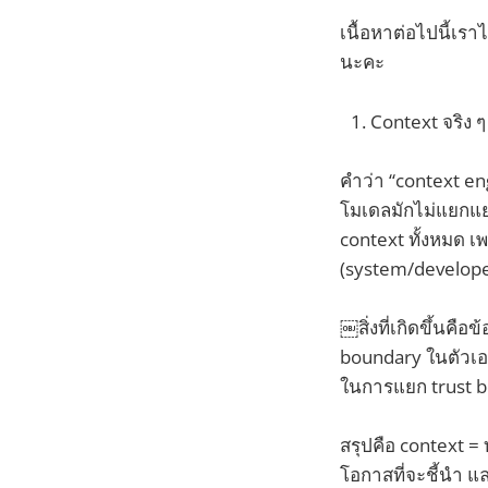
เนื้อหาต่อไปนี้เรา
นะคะ
Context จริง ๆ
คำว่า “context en
โมเดลมักไม่แยกแยะร
context ทั้งหมด เ
(system/developer
￼สิ่งที่เกิดขึ้นคื
boundary ในตัวเอ
ในการแยก trust 
สรุปคือ context =
โอกาสที่จะชี้นำ แ